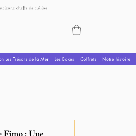
ncienne cheffe de cuisine
on Les Trésors de la Mer
Les Boxes
Coffrets
Notre histoire
e Fimo : Une