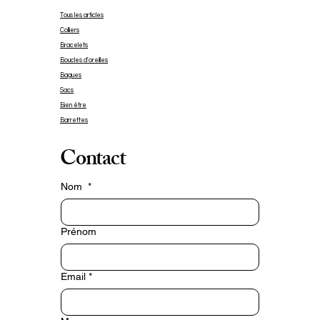
Tous les articles
Colliers
Bracelets
Boucles d'oreilles
Bagues
Sacs
Bien être
Barrettes
Contact
Nom
*
Prénom
Email
*