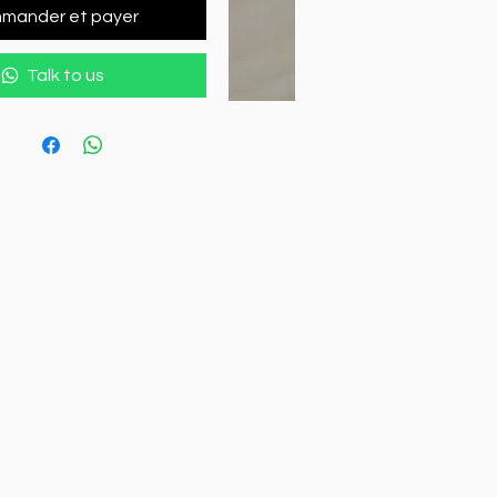
mander et payer
Talk to us
x 
 