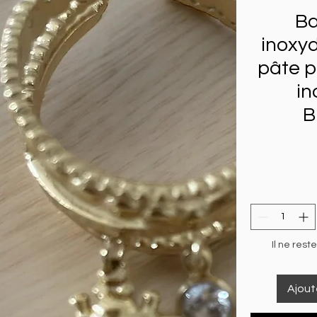
Ba
inoxyd
pâte p
in
B
Il ne rest
Ajout