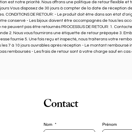
pporter une touche de fraîcheur, de féminité et de raffinemen
n est notre priorité. Nous offrons une politique de retour flexible et
à toutes tes tenues.

 jours Vous disposez de 30 jours à compter de la date de réception 
ées. CONDITIONS DE RETOUR: - Le produit doit être dans son état d'o
 être conservé - Les bijoux doivent être accompagnés de tous les acces
réées dans mon atelier Bijoumaey, ces boucles sont réalisées
 ne peuvent pas être retournés PROCESSUS DE RETOUR: 1. Contac
n pâte polymère soigneusement travaillée, puis protégées pa
e 2. Nous vous fournirons une étiquette de retour prépayée 3. Emba
ne finition en résine brillante qui révèle toute l’intensité de leur
adresse fournie 5. Une fois reçu et inspecté, nous traiterons votre
couleurs. Leur fermoir en acier inoxydable hypoallergénique 
es 7 à 10 jours ouvrables après réception - Le montant remboursé inclu
assure un confort optimal, même pour les oreilles sensibles.

t pas remboursés - Les frais de retour sont à votre charge sauf en cas
Leur design unique en fait un bijou facile à porter aussi bien au
uotidien que lors d’une soirée, d’un mariage ou d’un événemen
écial. Grâce à leur légèreté, tu peux les porter toute la journé
sans gêne.

Contact
Chaque création est fabriquée en petite série. Les effets de 
texture et les nuances rendent chaque paire légèrement 
différente : c’est ce qui fait tout le charme d’un véritable bijou 
artisanal.

Nom
*
Prénom