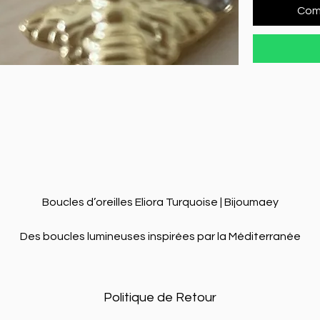
Com
Boucles d’oreilles Eliora Turquoise | Bijoumaey

Des boucles lumineuses inspirées par la Méditerranée

Légères, élégantes et entièrement fabriquées à la main, les 
ucles d’oreilles Eliora Turquoise capturent la douceur des eau
Politique de Retour
cristallines de la Côte d’Azur. Chaque détail a été imaginé pour