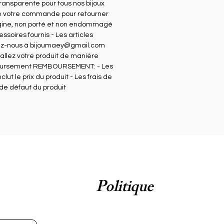
t 
 transparente pour tous nos bijoux
de votre commande pour retourner
rigine, non porté et non endommagé
soires fournis - Les articles
 
tez-nous à bijoumaey@gmail.com
r 
llez votre produit de manière
s 
 remboursement REMBOURSEMENT: - Les
t le prix du produit - Les frais de
 de défaut du produit
 
t 
e 
Politique