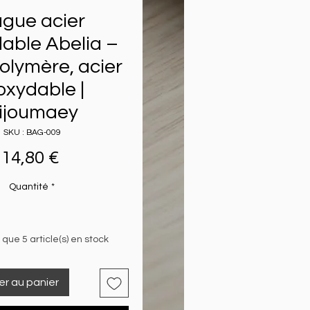
gue acier
able Abelia –
olymère, acier
oxydable |
ijoumaey
SKU : BAG-009
Prix
14,80 €
Quantité
*
e que 5 article(s) en stock
er au panier