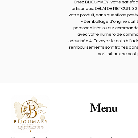
a
Chez BIJOUMAEY, votre satisfactio
artisanaux. DÉLAI DE RETOUR: 30
votre produit, sans questions pos
- L'emballage d'origine doit
C
personnalisés ou sur commande
e
avec votre numéro de command
u
sécurisée 4. Envoyez le colis à l'
remboursements sont traités dans l
port initiaux ne son
q
sp
Menu