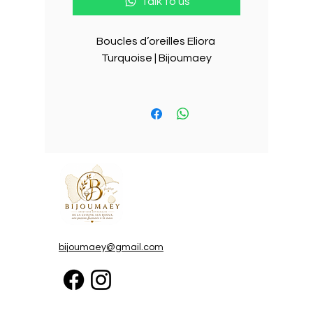
Talk to us
Boucles d’oreilles Eliora 
Turquoise | Bijoumaey

Des boucles lumineuses 
inspirées par la Méditerranée

Légères, élégantes et 
entièrement fabriquées à la 
main, les boucles d’oreilles Eliora 
Turquoise capturent la douceur 
des eaux cristallines de la Côte 
d’Azur. Chaque détail a été 
imaginé pour apporter une 
bijoumaey@gmail.com
touche de fraîcheur, de féminité 
et de raffinement à toutes tes 
tenues.
