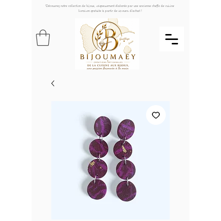
Découvrez notre collection de bijoux, soigneusement élaborée par une ancienne cheffe de cuisine
livraison gratuite à partir de 49 euros d'achat !