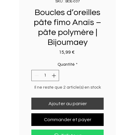
SKU : BOE-037
Boucles d’oreilles
pâte fimo Anaïs –
pâte polymère |
Bijoumaey
Prix
15,99 €
Quantité
*
Il ne reste que 2 article(s) en stock
Ajouter au panier
Commander et payer