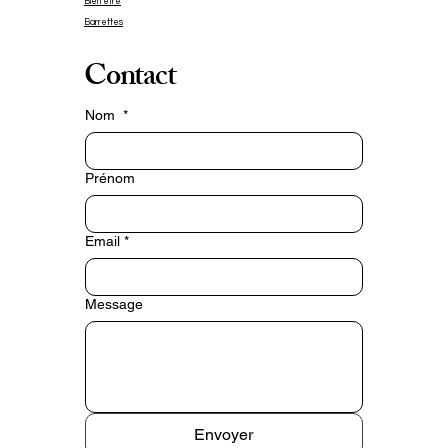
bijou facile à porter aussi bien au 
Bien être
quotidien que lors d’une soirée, 
Barrettes
d’un mariage ou d’un événement 
Contact
spécial. Grâce à leur légèreté, tu 
peux les porter toute la journée 
Nom
*
sans gêne.

Chaque création est fabriquée 
Prénom
en petite série. Les effets de 
texture et les nuances rendent 
Email
*
chaque paire légèrement 
différente : c’est ce qui fait tout 
le charme d’un véritable bijou 
Message
artisanal.

⸻

Pourquoi tu vas les adorer

Envoyer