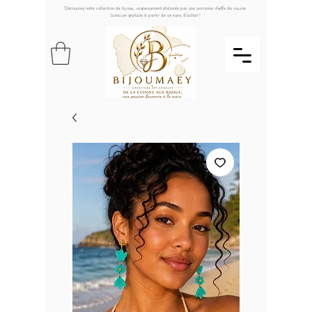
Découvrez notre collection de bijoux, soigneusement élaborée par une ancienne cheffe de cuisine
livraison gratuite à partir de 49 euros d'achat !