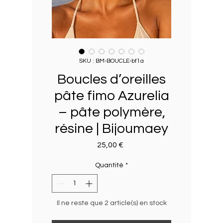
SKU : BM-BOUCLE-bf1a
Boucles d’oreilles
pâte fimo Azurelia
– pâte polymère,
résine | Bijoumaey
Prix
25,00 €
Quantité
*
Il ne reste que 2 article(s) en stock