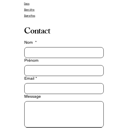
Leur design unique en fait un 
Sacs
bijou facile à porter aussi bien au 
Bien être
quotidien que lors d’une soirée, 
Barrettes
d’un mariage ou d’un événement 
Contact
spécial. Grâce à leur légèreté, tu 
peux les porter toute la journée 
Nom
*
sans gêne.

Chaque création est fabriquée 
Prénom
en petite série. Les effets de 
texture et les nuances rendent 
Email
*
chaque paire légèrement 
différente : c’est ce qui fait tout 
le charme d’un véritable bijou 
Message
artisanal.

⸻

Pourquoi tu vas les adorer
