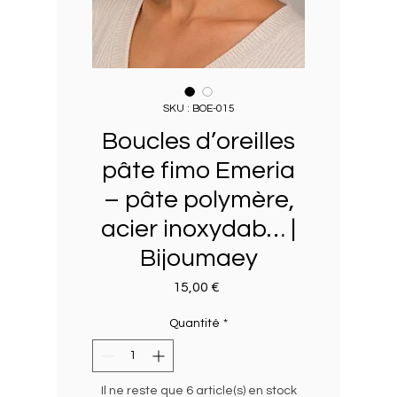
SKU : BOE-015
Boucles d’oreilles
pâte fimo Emeria
– pâte polymère,
acier inoxydab… |
Bijoumaey
Prix
15,00 €
Quantité
*
Il ne reste que 6 article(s) en stock