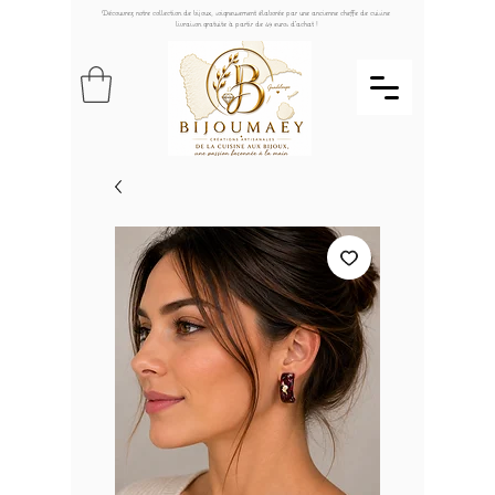
Découvrez notre collection de bijoux, soigneusement élaborée par une ancienne cheffe de cuisine
livraison gratuite à partir de 49 euros d'achat !