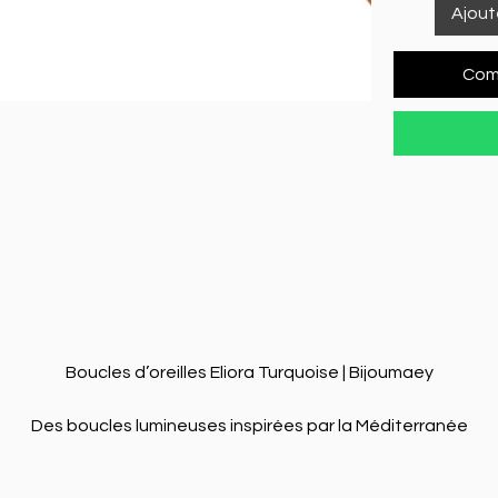
Ajout
Com
Boucles d’oreilles Eliora Turquoise | Bijoumaey

Des boucles lumineuses inspirées par la Méditerranée

Légères, élégantes et entièrement fabriquées à la main, les 