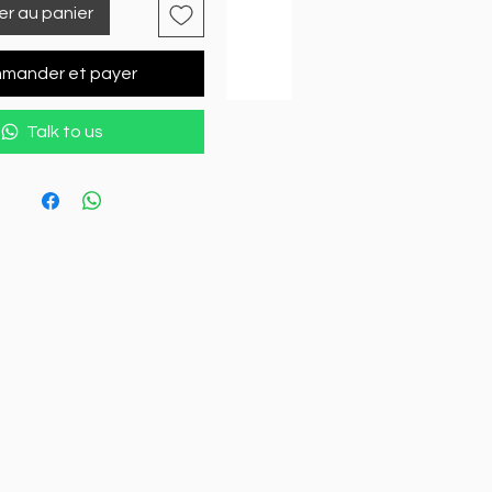
er au panier
mander et payer
Talk to us