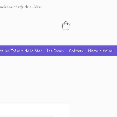
ncienne cheffe de cuisine
on Les Trésors de la Mer
Les Boxes
Coffrets
Notre histoire