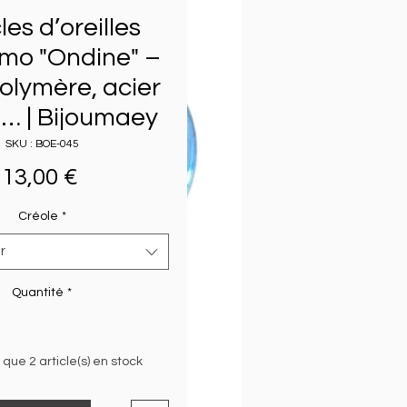
es d’oreilles
imo "Ondine" –
olymère, acier
… | Bijoumaey
SKU : BOE-045
Prix
13,00 €
Créole
*
r
Quantité
*
e que 2 article(s) en stock