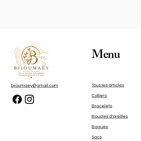
bo
a
C
e
Menu
u
Tous les articles
bijoumaey@gmail.com
q
Colliers
sp
Bracelets
Boucles d'oreilles
Bagues
Sacs