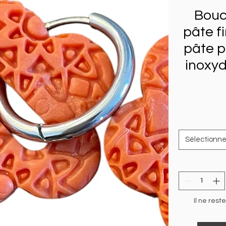
Boucl
pâte f
pâte p
inoxyd
Sélectionne
Il ne rest