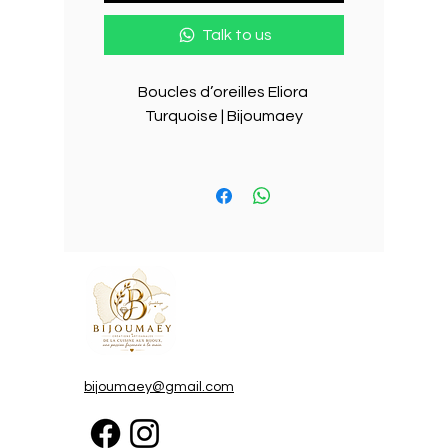
Talk to us
Boucles d’oreilles Eliora 
Turquoise | Bijoumaey

Des boucles lumineuses 
inspirées par la Méditerranée

Légères, élégantes et 
entièrement fabriquées à la 
main, les boucles d’oreilles Eliora 
Turquoise capturent la douceur 
des eaux cristallines de la Côte 
d’Azur. Chaque détail a été 
imaginé pour apporter une 
bijoumaey@gmail.com
touche de fraîcheur, de féminité 
et de raffinement à toutes tes 