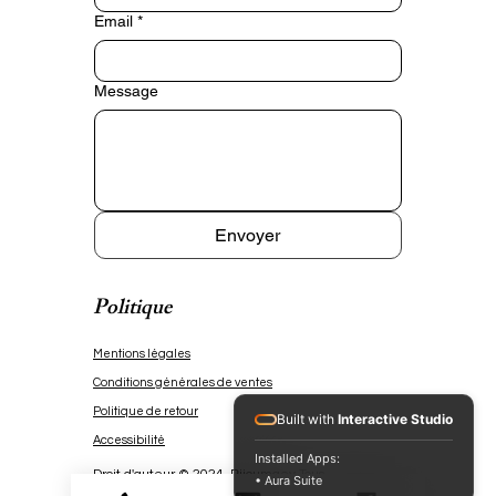
peux les porter toute la journée 
Email
*
sans gêne.

Message
Chaque création est fabriquée 
en petite série. Les effets de 
texture et les nuances rendent 
chaque paire légèrement 
différente : c’est ce qui fait tout 
le charme d’un véritable bijou 
Envoyer
artisanal.

Politique
⸻

Mentions légales
Pourquoi tu vas les adorer

Conditions générales de ventes
✨ Fabrication artisanale 
Politique de retour
Built with
Interactive Studio
française

Accessibilité
Installed Apps:
Droit d'auteur © 2024 Bijoumaey Tous
• Aura Suite
✨ Ultra légères et agréables à 
les droits sont réservés