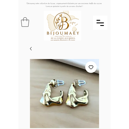
Découvrez notre collection de bijoux, soigneusement élaborée par une ancienne cheffe de cuisine
livraison gratuite à partir de 49 euros d'achat !