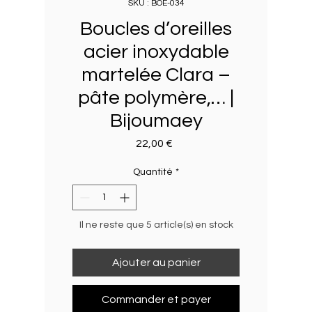
SKU : BOE-034
Boucles d’oreilles
acier inoxydable
martelée Clara –
pâte polymère,… |
Bijoumaey
Prix
22,00 €
Quantité
*
Il ne reste que 5 article(s) en stock
Ajouter au panier
Commander et payer