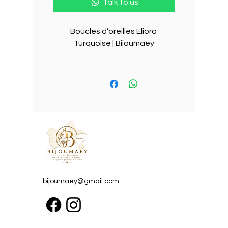
Talk to us
Boucles d’oreilles Eliora 
Turquoise | Bijoumaey

Des boucles lumineuses 
inspirées par la Méditerranée

Légères, élégantes et 
entièrement fabriquées à la 
main, les boucles d’oreilles Eliora 
Turquoise capturent la douceur 
des eaux cristallines de la Côte 
d’Azur. Chaque détail a été 
imaginé pour apporter une 
bijoumaey@gmail.com
touche de fraîcheur, de féminité 
et de raffinement à toutes tes 
tenues.
