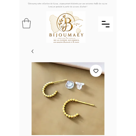
Découvrez notre collection de bijoux, soigneusement élaborée par une ancienne cheffe de cuisine
livraison gratuite à partir de 49 euros d'achat !