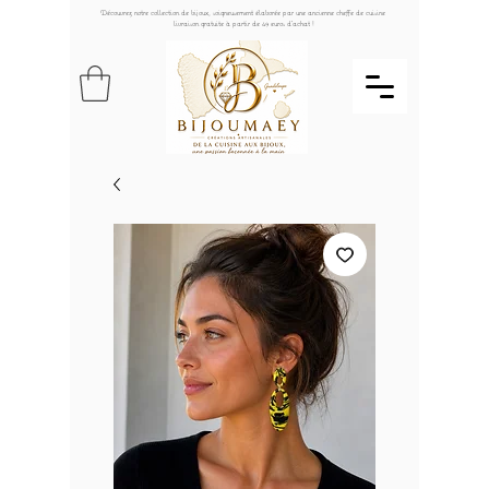
Découvrez notre collection de bijoux, soigneusement élaborée par une ancienne cheffe de cuisine
livraison gratuite à partir de 49 euros d'achat !