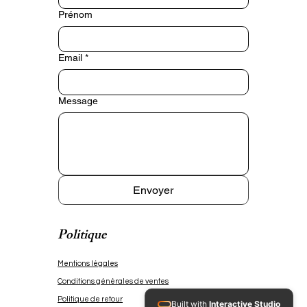
quotidien que lors d’une soirée, 
Prénom
d’un mariage ou d’un événement 
spécial. Grâce à leur légèreté, tu 
peux les porter toute la journée 
Email
*
sans gêne.

Message
Chaque création est fabriquée 
en petite série. Les effets de 
texture et les nuances rendent 
chaque paire légèrement 
différente : c’est ce qui fait tout 
le charme d’un véritable bijou 
Envoyer
artisanal.

Politique
⸻

Mentions légales
Pourquoi tu vas les adorer

Conditions générales de ventes
✨ Fabrication artisanale 
Politique de retour
Built with
Interactive Studio