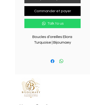
Commander et payer
Talk to us
Boucles d’oreilles Eliora 
Turquoise | Bijoumaey

Des boucles lumineuses 
inspirées par la Méditerranée

Légères, élégantes et 
entièrement fabriquées à la 
main, les boucles d’oreilles Eliora 
Turquoise capturent la douceur 
des eaux cristallines de la Côte 
d’Azur. Chaque détail a été 
imaginé pour apporter une 