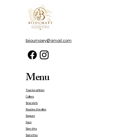
entièrement fabriquées à la 
main, les boucles d’oreilles Eliora 
Turquoise capturent la douceur 
des eaux cristallines de la Côte 
d’Azur. Chaque détail a été 
imaginé pour apporter une 
bijoumaey@gmail.com
touche de fraîcheur, de féminité 
et de raffinement à toutes tes 
tenues.

Menu
Créées dans mon atelier 
Bijoumaey, ces boucles sont 
réalisées en pâte polymère 
Tous les articles
soigneusement travaillée, puis 
Colliers
Bracelets
protégées par une finition en 
Boucles d'oreilles
résine brillante qui révèle toute 
Bagues
l’intensité de leurs couleurs. Leur 
Sacs
fermoir en acier inoxydable 
Bien être
hypoallergénique assure un 
Barrettes