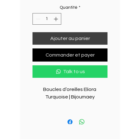
Quantité
*
Ajouter au panier
Commander et payer
Talk to us
Boucles d’oreilles Eliora 
Turquoise | Bijoumaey

Des boucles lumineuses 
inspirées par la Méditerranée

Légères, élégantes et 