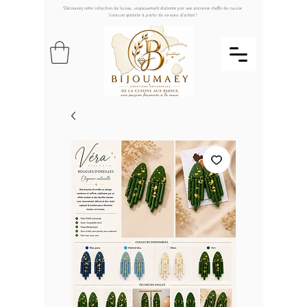
Découvrez notre collection de bijoux, soigneusement élaborée par une ancienne cheffe de cuisine
livraison gratuite à partir de 49 euros d'achat !