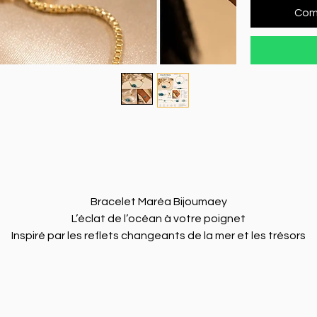
Com
Bracelet Maréa Bijoumaey
L’éclat de l’océan à votre poignet
Inspiré par les reflets changeants de la mer et les trésors
façonnés par les vagues, le bracelet Maréa est une création
rtisanale qui capture toute la beauté des paysages marins. 
pièce centrale, aux nuances de bleu turquoise marbrées et
délicatement rehaussée d’éclats dorés, évoque les lagons