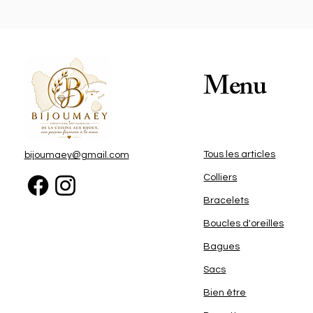
M
s
Menu
C
Tous les articles
bijoumaey@gmail.com
Colliers
Bracelets
Boucles d'oreilles
Bagues
Sacs
Bien être