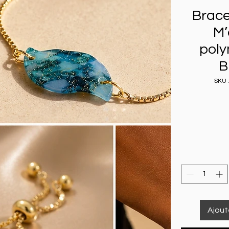
Brace
M’
poly
B
SKU 
Ajout