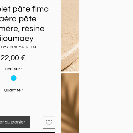
let pâte fimo
aéra pâte
mère, résine
ijoumaey
: BMY-BRA-MAER-003
Prix
22,00 €
Couleur
*
Quantité
*
er au panier