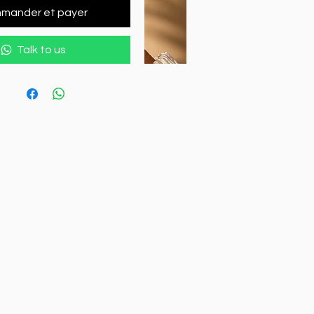
mander et payer
Talk to us
Sa