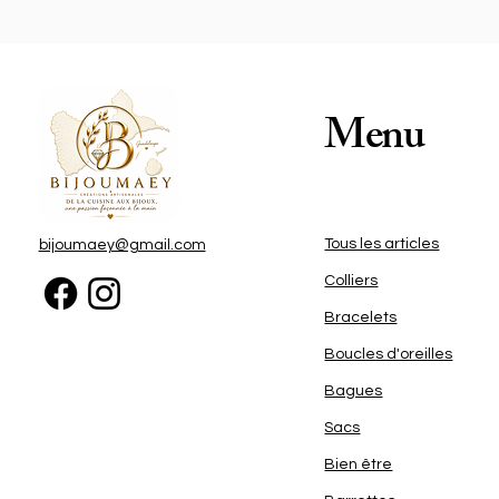
a
C
e
Menu
u
Tous les articles
bijoumaey@gmail.com
q
Colliers
sp
Bracelets
Boucles d'oreilles
Bagues
Sacs
Bien être