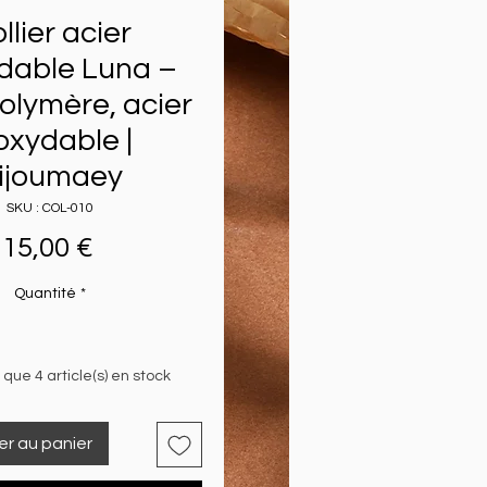
llier acier
dable Luna –
olymère, acier
oxydable |
ijoumaey
SKU : COL-010
Prix
15,00 €
Quantité
*
e que 4 article(s) en stock
er au panier