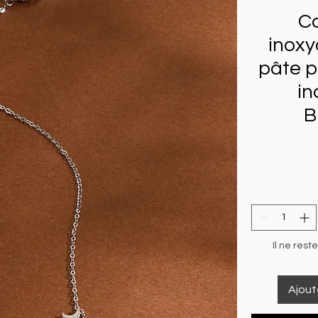
Co
inoxy
pâte p
in
B
Il ne rest
Ajout