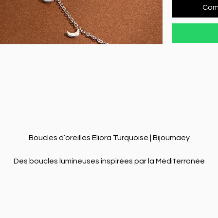
Com
Boucles d’oreilles Eliora Turquoise | Bijoumaey

Des boucles lumineuses inspirées par la Méditerranée

Légères, élégantes et entièrement fabriquées à la main, les 
ucles d’oreilles Eliora Turquoise capturent la douceur des eau
cristallines de la Côte d’Azur. Chaque détail a été imaginé pour