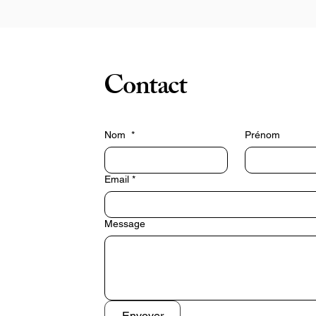
pporter une touche de fraîcheur, de féminité et de raffinemen
à toutes tes tenues.

réées dans mon atelier Bijoumaey, ces boucles sont réalisées
n pâte polymère soigneusement travaillée, puis protégées pa
Contact
ne finition en résine brillante qui révèle toute l’intensité de leur
couleurs. Leur fermoir en acier inoxydable hypoallergénique 
assure un confort optimal, même pour les oreilles sensibles.

Nom
*
Prénom
Leur design unique en fait un bijou facile à porter aussi bien au
uotidien que lors d’une soirée, d’un mariage ou d’un événemen
Email
*
écial. Grâce à leur légèreté, tu peux les porter toute la journé
sans gêne.

Message
Chaque création est fabriquée en petite série. Les effets de 
texture et les nuances rendent chaque paire légèrement 
différente : c’est ce qui fait tout le charme d’un véritable bijou 
artisanal.

Envoyer