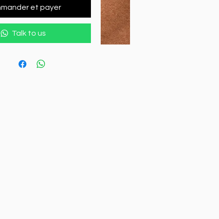
mander et payer
Talk to us
x 
 