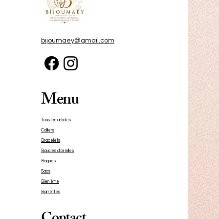
bijoumaey@gmail.com
Menu
Tous les articles
Colliers
Bracelets
Boucles d'oreilles
Bagues
Sacs
Bien être
Barrettes