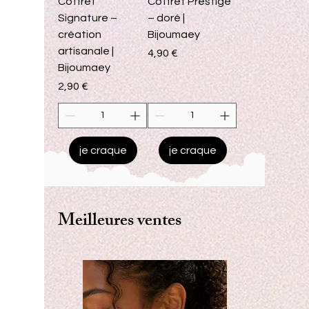
Coffret
Coffret Prestige
Signature –
– doré |
création
Bijoumaey
artisanale |
Prix
4,90 €
Bijoumaey
Prix
2,90 €
je craque
je craque
Meilleures ventes